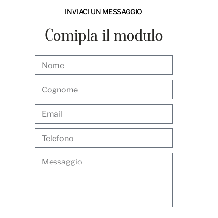
INVIACI UN MESSAGGIO
C
o
m
i
p
l
a
i
l
m
o
d
u
l
o