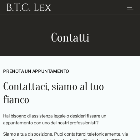
Contatti
PRENOTA UN APPUNTAMENTO
C
o
n
t
a
t
t
a
c
i
,
s
i
a
m
o
a
l
t
u
o
f
i
a
n
c
o
Hai bisogno di assistenza legale o desideri fissare un
appuntamento con uno dei nostri professionisti?
Siamo a tua disposizione. Puoi contattarci telefonicamente, via